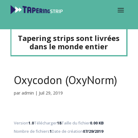
Tapering strips sont livrées
dans le monde entier
Oxycodon (OxyNorm)
par
admin
|
Juil 29, 2019
Version
1.0
Télécharger
18
Taille du fichier
0.00 KB
Nombre de fichiers
1
Date de création
07/29/2019