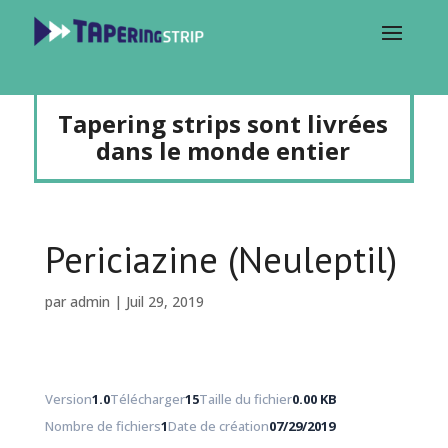
Tapering strips sont livrées
dans le monde entier
Periciazine (Neuleptil)
par
admin
|
Juil 29, 2019
Version
1.0
Télécharger
15
Taille du fichier
0.00 KB
Nombre de fichiers
1
Date de création
07/29/2019