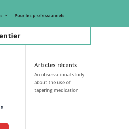
s
Pour les professionnels
entier
Articles récents
An observational study
about the use of
tapering medication
19