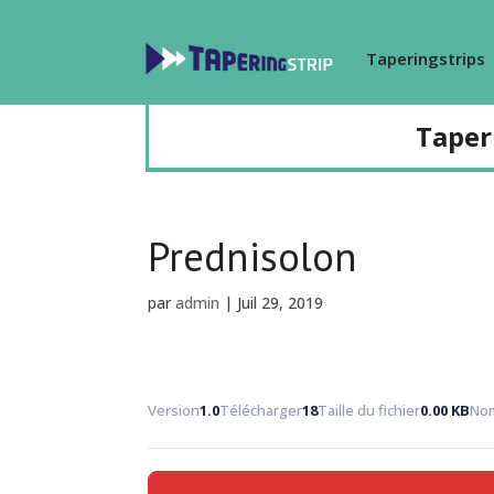
Taperingstrips
Taper
Prednisolon
par
admin
|
Juil 29, 2019
Version
1.0
Télécharger
18
Taille du fichier
0.00 KB
Nom