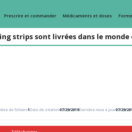
Prescrire et commander
Médicaments et doses
Forme
ing strips sont livrées dans le monde 
bre de fichiers
1
Date de création
07/29/2019
Dernière mise à jour
07/29/20
Télécharger