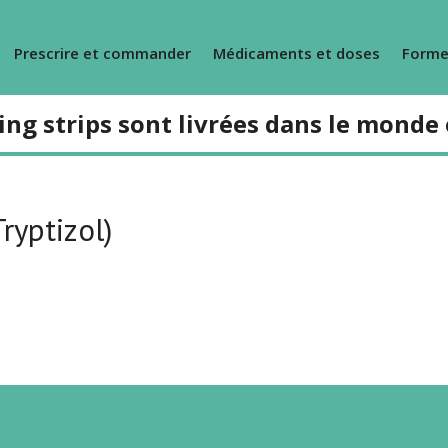
Prescrire et commander
Médicaments et doses
Forme
ing strips sont livrées dans le monde 
ryptizol)