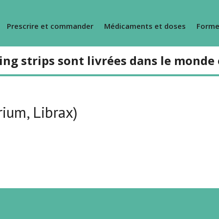
Prescrire et commander
Médicaments et doses
Forme
ing strips sont livrées dans le monde 
ium, Librax)