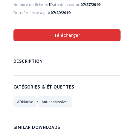
Nombre de fichiers
1
Date de création
07/27/2019
Dernière mise à jour
07/29/2019
Télécharger
DESCRIPTION
CATÉGORIES & ÉTIQUETTES
,
ADNative
Antidepressives
SIMILAR DOWNLOADS