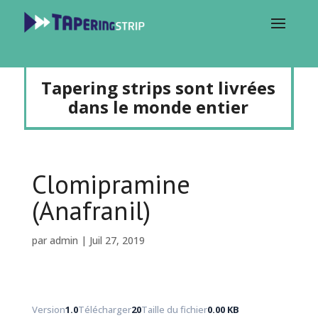
Tapering strips sont livrées
dans le monde entier
Clomipramine
(Anafranil)
par
admin
|
Juil 27, 2019
Version
1.0
Télécharger
20
Taille du fichier
0.00 KB