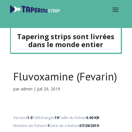
Tapering strips sont livrées
dans le monde entier
Fluvoxamine (Fevarin)
par
admin
|
Juil 29, 2019
Version
1.0
Télécharger
19
Taille du fichier
0.00 KB
Nombre de fichiers
1
Date de création
07/29/2019