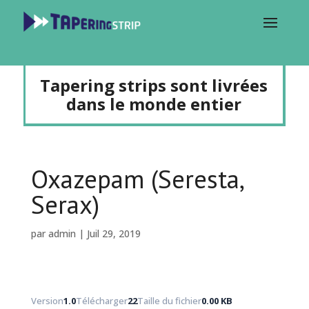
Tapering strips sont livrées
dans le monde entier
Oxazepam (Seresta,
Serax)
par
admin
|
Juil 29, 2019
Version
1.0
Télécharger
22
Taille du fichier
0.00 KB