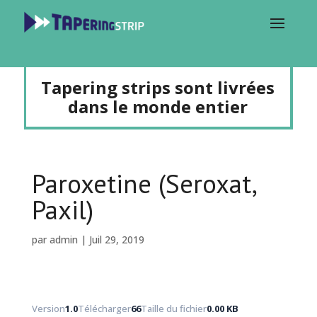
Tapering strips sont livrées
dans le monde entier
Paroxetine (Seroxat,
Paxil)
par
admin
|
Juil 29, 2019
Version
1.0
Télécharger
66
Taille du fichier
0.00 KB