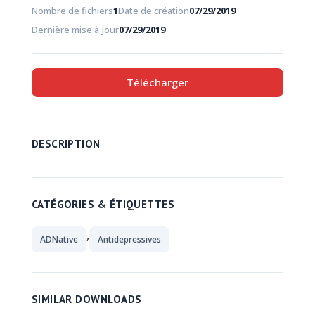
Nombre de fichiers
1
Date de création
07/29/2019
Dernière mise à jour
07/29/2019
Télécharger
DESCRIPTION
CATÉGORIES & ÉTIQUETTES
,
ADNative
Antidepressives
SIMILAR DOWNLOADS