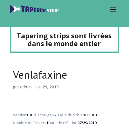
Tapering strips sont livrées
dans le monde entier
Venlafaxine
par
admin
|
Juil 29, 2019
Version
1.0
Télécharger
63
Taille du fichier
0.00 KB
Nombre de fichiers
1
Date de création
07/29/2019